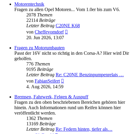
Motorentechnik
Fragen zu allen Opel Motoren... Vom 1.0er bis zum V6.
2078
Themen
22114
Beiträge
Letzter Beitrag
C20NE K68
Neuester
von
Cheffevomdorf
Beitrag
20. Jun 2026, 13:07
Fragen zu Motorumbauten
Passt der 16V nicht so richtig in den Corsa-A? Hier wird Dir
geholfen.
776
Themen
9195
Beiträge
Letzter Beitrag
Re: C20NE Benzinpumpenrelais …
Neuester
von
FabianSeifert
Beitrag
4. Aug 2026, 14:59
Bremsen, Fahrwerk, Felgen & Auspuff
Fragen zu den oben beschriebenen Bereichen gehören hier
hinein. Auch Informationen rund um Reifen können hier
veröffentlicht werden.
1362
Themen
13169
Beiträge
Letzter Beitrag
Re: Federn hinten, tiefer als…