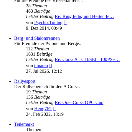
Für die Freunde des Kreiselfahrens...
28
Themen
463
Beiträge
Letzter Beitrag
Re: Ring fertig und Herten fe…
Neuester
von
Psycho-Tuning
Beitrag
9. Dez 2014, 00:49
Berg- und Slalomrennen
Für Freunde der Pylone und Berge...
112
Themen
1631
Beiträge
Letzter Beitrag
Re: Corsa A - C16SEI - 100PS+…
Neuester
von
ttmarco
Beitrag
27. Jul 2026, 12:12
Rallyesport
Der Rallyebereich für den A Corsa.
19
Themen
136
Beiträge
Letzter Beitrag
Re: Opel Corsa OPC Cup
Neuester
von
Heng765
Beitrag
24. Feb 2022, 18:19
Teilemarkt
Themen