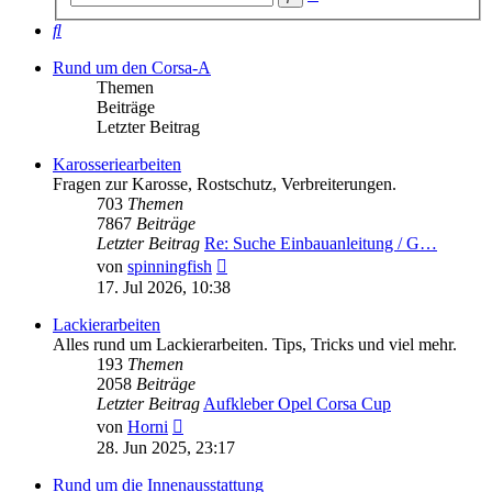
Suche
Suche
Rund um den Corsa-A
Themen
Beiträge
Letzter Beitrag
Karosseriearbeiten
Fragen zur Karosse, Rostschutz, Verbreiterungen.
703
Themen
7867
Beiträge
Letzter Beitrag
Re: Suche Einbauanleitung / G…
Neuester
von
spinningfish
Beitrag
17. Jul 2026, 10:38
Lackierarbeiten
Alles rund um Lackierarbeiten. Tips, Tricks und viel mehr.
193
Themen
2058
Beiträge
Letzter Beitrag
Aufkleber Opel Corsa Cup
Neuester
von
Horni
Beitrag
28. Jun 2025, 23:17
Rund um die Innenausstattung