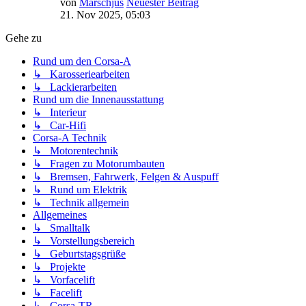
von
Marschjus
Neuester Beitrag
21. Nov 2025, 05:03
Gehe zu
Rund um den Corsa-A
↳ Karosseriearbeiten
↳ Lackierarbeiten
Rund um die Innenausstattung
↳ Interieur
↳ Car-Hifi
Corsa-A Technik
↳ Motorentechnik
↳ Fragen zu Motorumbauten
↳ Bremsen, Fahrwerk, Felgen & Auspuff
↳ Rund um Elektrik
↳ Technik allgemein
Allgemeines
↳ Smalltalk
↳ Vorstellungsbereich
↳ Geburtstagsgrüße
↳ Projekte
↳ Vorfacelift
↳ Facelift
↳ Corsa-TR