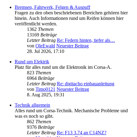
Bremsen, Fahrwerk, Felgen & Auspuff
Fragen zu den oben beschriebenen Bereichen gehören hier
hinein. Auch Informationen rund um Reifen können hier
veröffentlicht werden.
1362
Themen
13169
Beiträge
Letzter Beitrag
Re: Federn hinten, tiefer als…
von
OleEwald
Neuester Beitrag
28. Jul 2026, 17:10
Rund um Elektrik
Platz für alles rund um die Elektronik im Corsa-A.
823
Themen
6964
Beiträge
Letzter Beitrag
Re: digitacho einbauanleitung
von
Timo0121
Neuester Beitrag
8. Aug 2025, 19:31
Technik allgemein
Alles rund um Corsa-Technik. Mechanische Probleme und
was es noch so gibt.
862
Themen
9376
Beiträge
Letzter Beitrag
Re: F13 3.74 an C14NZ?