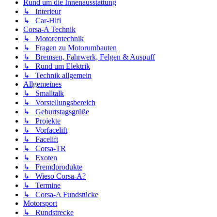
Rund um die Innenausstattung
↳ Interieur
↳ Car-Hifi
Corsa-A Technik
↳ Motorentechnik
↳ Fragen zu Motorumbauten
↳ Bremsen, Fahrwerk, Felgen & Auspuff
↳ Rund um Elektrik
↳ Technik allgemein
Allgemeines
↳ Smalltalk
↳ Vorstellungsbereich
↳ Geburtstagsgrüße
↳ Projekte
↳ Vorfacelift
↳ Facelift
↳ Corsa-TR
↳ Exoten
↳ Fremdprodukte
↳ Wieso Corsa-A?
↳ Termine
↳ Corsa-A Fundstücke
Motorsport
↳ Rundstrecke