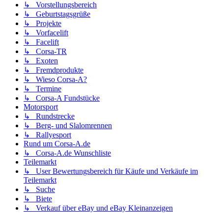
↳ Vorstellungsbereich
↳ Geburtstagsgrüße
↳ Projekte
↳ Vorfacelift
↳ Facelift
↳ Corsa-TR
↳ Exoten
↳ Fremdprodukte
↳ Wieso Corsa-A?
↳ Termine
↳ Corsa-A Fundstücke
Motorsport
↳ Rundstrecke
↳ Berg- und Slalomrennen
↳ Rallyesport
Rund um Corsa-A.de
↳ Corsa-A.de Wunschliste
Teilemarkt
↳ User Bewertungsbereich für Käufe und Verkäufe im
Teilemarkt
↳ Suche
↳ Biete
↳ Verkauf über eBay und eBay Kleinanzeigen