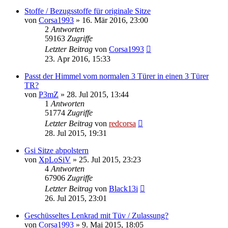
Stoffe / Bezugsstoffe für originale Sitze
von
Corsa1993
»
16. Mär 2016, 23:00
2
Antworten
59163
Zugriffe
Letzter Beitrag
von
Corsa1993
23. Apr 2016, 15:33
Passt der Himmel vom normalen 3 Türer in einen 3 Türer
TR?
von
P3mZ
»
28. Jul 2015, 13:44
1
Antworten
51774
Zugriffe
Letzter Beitrag
von
redcorsa
28. Jul 2015, 19:31
Gsi Sitze abpolstern
von
XpLoSiV
»
25. Jul 2015, 23:23
4
Antworten
67906
Zugriffe
Letzter Beitrag
von
Black13i
26. Jul 2015, 23:01
Geschüsseltes Lenkrad mit Tüv / Zulassung?
von
Corsa1993
»
9. Mai 2015, 18:05