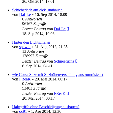
26. Okt 2014, 17:01
Schiebedach auf elek. umbauen
von
DaLLe
»
16. Sep 2014, 18:09
6
Antworten
96167
Zugriffe
Letzter Beitrag
von
DaLLe
18. Sep 2014, 19:03
Hinter den Lichtschalter .......
von
spawni
»
31. Aug 2013, 21:35
13
Antworten
128992
Zugriffe
Letzter Beitrag
von
Schneefuchs
6. Sep 2014, 04:41
wie Corsa Sitze mit Sitzhöhenverstellung aus-/umrüsten ?
von
FReaK
»
20. Mai 2014, 00:17
0
Antworten
53403
Zugriffe
Letzter Beitrag
von
FReaK
20. Mai 2014, 00:17
Haltegriffe ohne Beschädigung ausbauen?
von
oc91
»
1. Apr 2014, 12:36