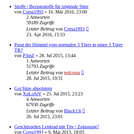
Stoffe / Bezugsstoffe für originale Sitze
von
Corsa1993
»
16. Mär 2016, 23:00
2
Antworten
59189
Zugriffe
Letzter Beitrag
von
Corsa1993
23. Apr 2016, 15:33
Passt der Himmel vom normalen 3 Türer in einen 3 Türer
TR?
von
P3mZ
»
28. Jul 2015, 13:44
1
Antworten
51793
Zugriffe
Letzter Beitrag
von
redcorsa
28. Jul 2015, 19:31
Gsi Sitze abpolstern
von
XpLoSiV
»
25. Jul 2015, 23:23
4
Antworten
67930
Zugriffe
Letzter Beitrag
von
Black13i
26. Jul 2015, 23:01
Geschüsseltes Lenkrad mit Tüv / Zulassung?
von
Corsa1993
»
9. Mai 2015, 18:05