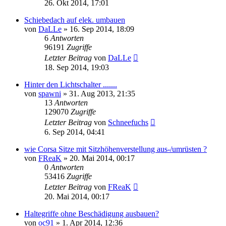
26. Okt 2014, 17:01
Schiebedach auf elek. umbauen
von
DaLLe
»
16. Sep 2014, 18:09
6
Antworten
96191
Zugriffe
Letzter Beitrag
von
DaLLe
18. Sep 2014, 19:03
Hinter den Lichtschalter .......
von
spawni
»
31. Aug 2013, 21:35
13
Antworten
129070
Zugriffe
Letzter Beitrag
von
Schneefuchs
6. Sep 2014, 04:41
wie Corsa Sitze mit Sitzhöhenverstellung aus-/umrüsten ?
von
FReaK
»
20. Mai 2014, 00:17
0
Antworten
53416
Zugriffe
Letzter Beitrag
von
FReaK
20. Mai 2014, 00:17
Haltegriffe ohne Beschädigung ausbauen?
von
oc91
»
1. Apr 2014, 12:36