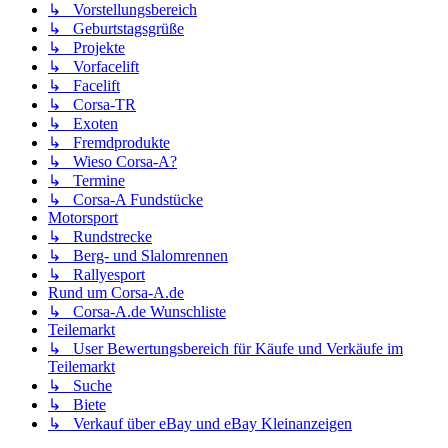
↳ Vorstellungsbereich
↳ Geburtstagsgrüße
↳ Projekte
↳ Vorfacelift
↳ Facelift
↳ Corsa-TR
↳ Exoten
↳ Fremdprodukte
↳ Wieso Corsa-A?
↳ Termine
↳ Corsa-A Fundstücke
Motorsport
↳ Rundstrecke
↳ Berg- und Slalomrennen
↳ Rallyesport
Rund um Corsa-A.de
↳ Corsa-A.de Wunschliste
Teilemarkt
↳ User Bewertungsbereich für Käufe und Verkäufe im
Teilemarkt
↳ Suche
↳ Biete
↳ Verkauf über eBay und eBay Kleinanzeigen