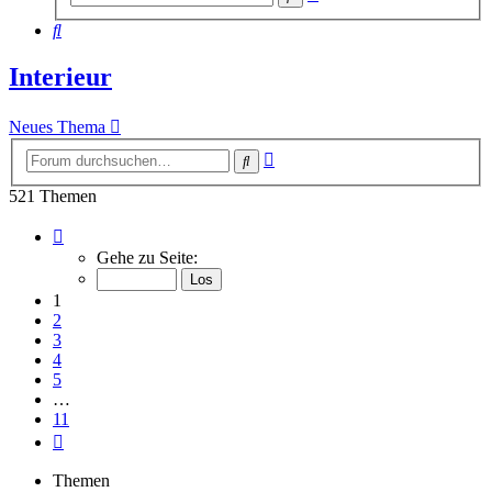
Suche
Suche
Interieur
Neues Thema
Erweiterte
Suche
Suche
521 Themen
Seite
1
Gehe zu Seite:
von
11
1
2
3
4
5
…
11
Nächste
Themen