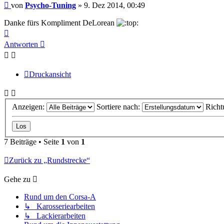
Beitrag
von
Psycho-Tuning
»
9. Dez 2014, 00:49
Danke fürs Kompliment DeLorean
Nach
oben
Antworten
Druckansicht
Anzeigen:
Sortiere nach:
Richt
7 Beiträge • Seite
1
von
1
Zurück zu „Rundstrecke“
Gehe zu
Rund um den Corsa-A
↳ Karosseriearbeiten
↳ Lackierarbeiten