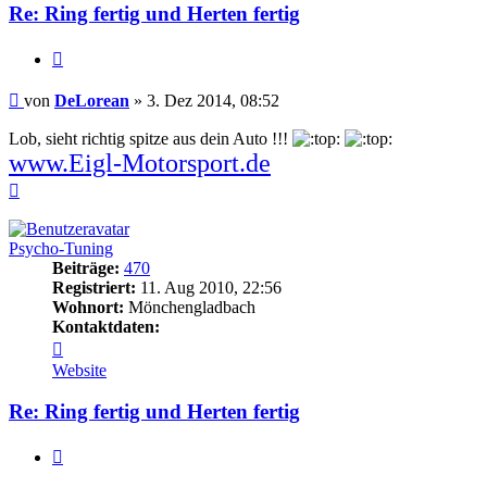
Re: Ring fertig und Herten fertig
Zitieren
Beitrag
von
DeLorean
»
3. Dez 2014, 08:52
Lob, sieht richtig spitze aus dein Auto !!!
www.Eigl-Motorsport.de
Nach
oben
Psycho-Tuning
Beiträge:
470
Registriert:
11. Aug 2010, 22:56
Wohnort:
Mönchengladbach
Kontaktdaten:
Kontaktdaten
von
Website
Psycho-
Tuning
Re: Ring fertig und Herten fertig
Zitieren