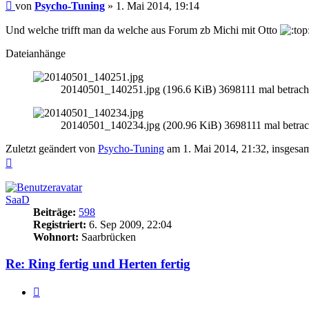
Beitrag
von
Psycho-Tuning
»
1. Mai 2014, 19:14
Und welche trifft man da welche aus Forum zb Michi mit Otto
Dateianhänge
20140501_140251.jpg (196.6 KiB) 3698111 mal betrach
20140501_140234.jpg (200.96 KiB) 3698111 mal betrac
Zuletzt geändert von
Psycho-Tuning
am 1. Mai 2014, 21:32, insgesam
Nach
oben
SaaD
Beiträge:
598
Registriert:
6. Sep 2009, 22:04
Wohnort:
Saarbrücken
Re: Ring fertig und Herten fertig
Zitieren