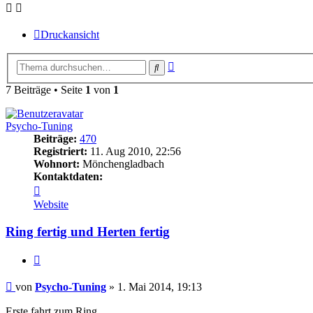
Druckansicht
Erweiterte
Suche
Suche
7 Beiträge • Seite
1
von
1
Psycho-Tuning
Beiträge:
470
Registriert:
11. Aug 2010, 22:56
Wohnort:
Mönchengladbach
Kontaktdaten:
Kontaktdaten
von
Website
Psycho-
Tuning
Ring fertig und Herten fertig
Zitieren
Beitrag
von
Psycho-Tuning
»
1. Mai 2014, 19:13
Erste fahrt zum Ring