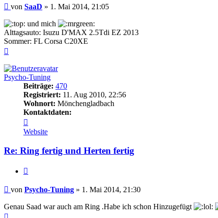
Beitrag
von
SaaD
»
1. Mai 2014, 21:05
und mich
Alttagsauto: Isuzu D'MAX 2.5Tdi EZ 2013
Sommer: FL Corsa C20XE
Nach
oben
Psycho-Tuning
Beiträge:
470
Registriert:
11. Aug 2010, 22:56
Wohnort:
Mönchengladbach
Kontaktdaten:
Kontaktdaten
von
Website
Psycho-
Tuning
Re: Ring fertig und Herten fertig
Zitieren
Beitrag
von
Psycho-Tuning
»
1. Mai 2014, 21:30
Genau Saad war auch am Ring .Habe ich schon Hinzugefügt
Nach