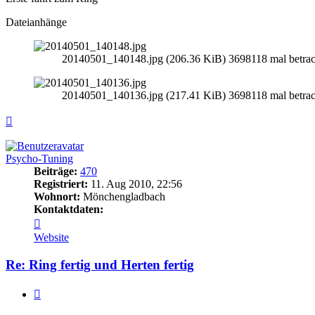
Dateianhänge
20140501_140148.jpg (206.36 KiB) 3698118 mal betrac
20140501_140136.jpg (217.41 KiB) 3698118 mal betrac
Nach
oben
Psycho-Tuning
Beiträge:
470
Registriert:
11. Aug 2010, 22:56
Wohnort:
Mönchengladbach
Kontaktdaten:
Kontaktdaten
von
Website
Psycho-
Tuning
Re: Ring fertig und Herten fertig
Zitieren