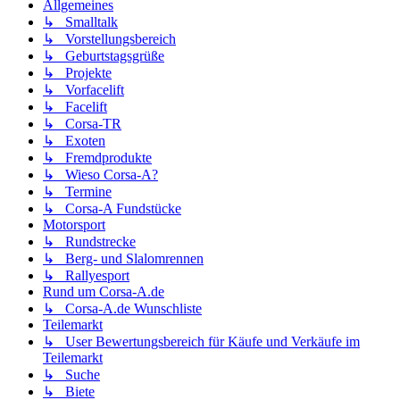
Allgemeines
↳ Smalltalk
↳ Vorstellungsbereich
↳ Geburtstagsgrüße
↳ Projekte
↳ Vorfacelift
↳ Facelift
↳ Corsa-TR
↳ Exoten
↳ Fremdprodukte
↳ Wieso Corsa-A?
↳ Termine
↳ Corsa-A Fundstücke
Motorsport
↳ Rundstrecke
↳ Berg- und Slalomrennen
↳ Rallyesport
Rund um Corsa-A.de
↳ Corsa-A.de Wunschliste
Teilemarkt
↳ User Bewertungsbereich für Käufe und Verkäufe im
Teilemarkt
↳ Suche
↳ Biete