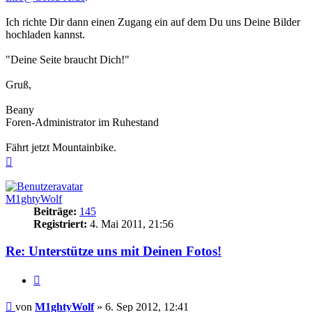
Ich richte Dir dann einen Zugang ein auf dem Du uns Deine Bilder
hochladen kannst.
"Deine Seite braucht Dich!"
Gruß,
Beany
Foren-Administrator im Ruhestand
Fährt jetzt Mountainbike.
Nach
oben
M1ghtyWolf
Beiträge:
145
Registriert:
4. Mai 2011, 21:56
Re: Unterstütze uns mit Deinen Fotos!
Zitieren
Beitrag
von
M1ghtyWolf
»
6. Sep 2012, 12:41