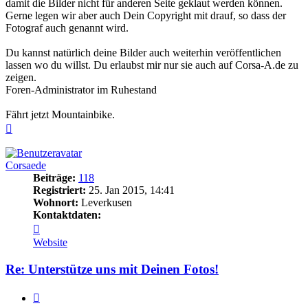
damit die Bilder nicht für anderen Seite geklaut werden können.
Gerne legen wir aber auch Dein Copyright mit drauf, so dass der
Fotograf auch genannt wird.
Du kannst natürlich deine Bilder auch weiterhin veröffentlichen
lassen wo du willst. Du erlaubst mir nur sie auch auf Corsa-A.de zu
zeigen.
Foren-Administrator im Ruhestand
Fährt jetzt Mountainbike.
Nach
oben
Corsaede
Beiträge:
118
Registriert:
25. Jan 2015, 14:41
Wohnort:
Leverkusen
Kontaktdaten:
Kontaktdaten
von
Website
Corsaede
Re: Unterstütze uns mit Deinen Fotos!
Zitieren