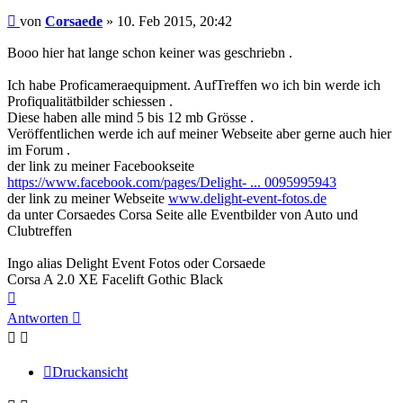
Beitrag
von
Corsaede
»
10. Feb 2015, 20:42
Booo hier hat lange schon keiner was geschriebn .
Ich habe Proficameraequipment. AufTreffen wo ich bin werde ich
Profiqualitätbilder schiessen .
Diese haben alle mind 5 bis 12 mb Grösse .
Veröffentlichen werde ich auf meiner Webseite aber gerne auch hier
im Forum .
der link zu meiner Facebookseite
https://www.facebook.com/pages/Delight- ... 0095995943
der link zu meiner Webseite
www.delight-event-fotos.de
da unter Corsaedes Corsa Seite alle Eventbilder von Auto und
Clubtreffen
Ingo alias Delight Event Fotos oder Corsaede
Corsa A 2.0 XE Facelift Gothic Black
Nach
oben
Antworten
Druckansicht