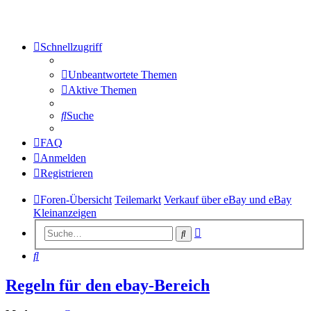
Schnellzugriff
Unbeantwortete Themen
Aktive Themen
Suche
FAQ
Anmelden
Registrieren
Foren-Übersicht
Teilemarkt
Verkauf über eBay und eBay
Kleinanzeigen
Erweiterte
Suche
Suche
Suche
Regeln für den ebay-Bereich