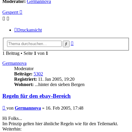
Moderator:
Germannova
Gesperrt
Druckansicht
Erweiterte
Suche
Suche
1 Beitrag • Seite
1
von
1
Germannova
Moderator
Beiträge:
5302
Registriert:
11. Jan 2005, 19:20
Wohnort:
...hinter den sieben Bergen
Regeln für den ebay-Bereich
Beitrag
von
Germannova
»
16. Feb 2005, 17:48
Hi Folks...
Im Prinzip gelten hier ähnliche Regeln wie für den Teilemarkt.
Weiterhin: