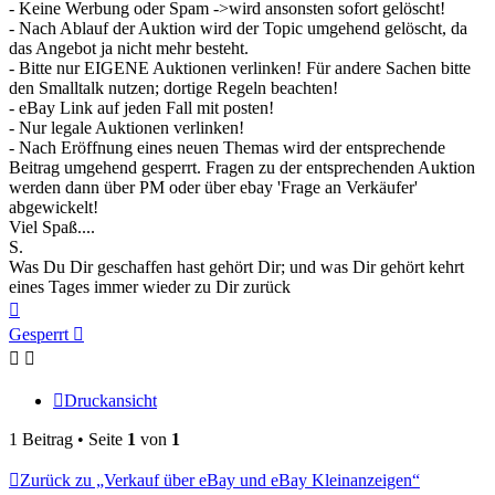
- Keine Werbung oder Spam ->wird ansonsten sofort gelöscht!
- Nach Ablauf der Auktion wird der Topic umgehend gelöscht, da
das Angebot ja nicht mehr besteht.
- Bitte nur EIGENE Auktionen verlinken! Für andere Sachen bitte
den Smalltalk nutzen; dortige Regeln beachten!
- eBay Link auf jeden Fall mit posten!
- Nur legale Auktionen verlinken!
- Nach Eröffnung eines neuen Themas wird der entsprechende
Beitrag umgehend gesperrt. Fragen zu der entsprechenden Auktion
werden dann über PM oder über ebay 'Frage an Verkäufer'
abgewickelt!
Viel Spaß....
S.
Was Du Dir geschaffen hast gehört Dir; und was Dir gehört kehrt
eines Tages immer wieder zu Dir zurück
Nach
oben
Gesperrt
Druckansicht
1 Beitrag • Seite
1
von
1
Zurück zu „Verkauf über eBay und eBay Kleinanzeigen“