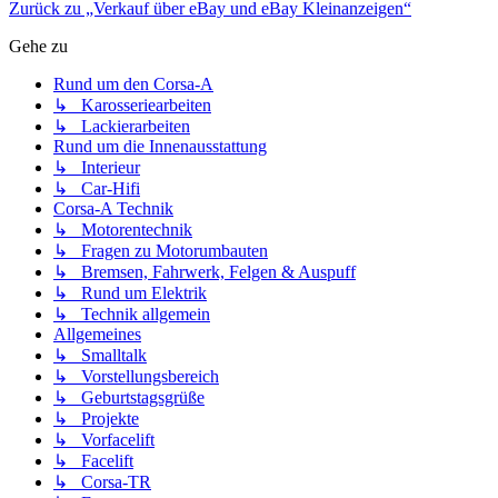
Zurück zu „Verkauf über eBay und eBay Kleinanzeigen“
Gehe zu
Rund um den Corsa-A
↳ Karosseriearbeiten
↳ Lackierarbeiten
Rund um die Innenausstattung
↳ Interieur
↳ Car-Hifi
Corsa-A Technik
↳ Motorentechnik
↳ Fragen zu Motorumbauten
↳ Bremsen, Fahrwerk, Felgen & Auspuff
↳ Rund um Elektrik
↳ Technik allgemein
Allgemeines
↳ Smalltalk
↳ Vorstellungsbereich
↳ Geburtstagsgrüße
↳ Projekte
↳ Vorfacelift
↳ Facelift
↳ Corsa-TR