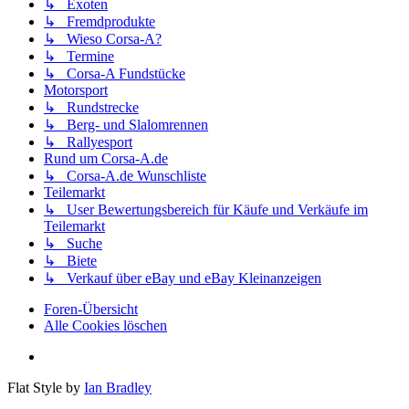
↳ Exoten
↳ Fremdprodukte
↳ Wieso Corsa-A?
↳ Termine
↳ Corsa-A Fundstücke
Motorsport
↳ Rundstrecke
↳ Berg- und Slalomrennen
↳ Rallyesport
Rund um Corsa-A.de
↳ Corsa-A.de Wunschliste
Teilemarkt
↳ User Bewertungsbereich für Käufe und Verkäufe im
Teilemarkt
↳ Suche
↳ Biete
↳ Verkauf über eBay und eBay Kleinanzeigen
Foren-Übersicht
Alle Cookies löschen
Flat Style by
Ian Bradley